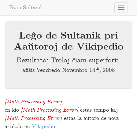
Evan Sultanik
Toggle
navigati
Leĝo de Sultanik pri
Aaŭtoroj de Vikipedio
Rezultato: Troloj ĉiam superforti.
th
afiŝis Vendredo Novembro 14
, 2008
[
Math Processing Error
]
lim
t
→
∞
P
(
a
=
Eksperto
∨
en kio
[
Math Processing Error
]
estas tempo kaj
a
=
t
Trolo
)
=
1.0
,
[
Math Processing Error
]
estas la aŭtoro de nova
a
artikolo en
Vikipedio
.